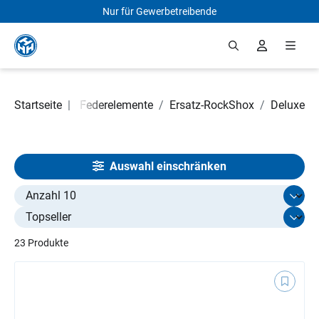
Nur für Gewerbetreibende
Zum Hauptinhalt springen
Fahrradteile
Startseite
|
/
Federelemente
/
Ersatz-RockShox
/
Deluxe
Auswahl einschränken
Select limit
23 Produkte