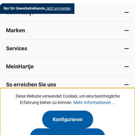
Nur für Gewerbetreibende.
Jetzt anmelden
Über Hartje
Marken
Services
MeinHartje
So erreichen Sie uns
Diese Website verwendet Cookies, um eine bestmögliche
Datenschutz
Erfahrung bieten zu können.
Impressum
Allg. Verkaufsbedingungen
Mehr Informationen ...
Kontakt
Hinweisgeber-Portal
Konfigurieren
Unsere Angebote & Services richten sich ausschließlich an Industrie, Handel,
Gewerbe und vergleichbare Institutionen.