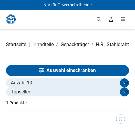
Nur für Gewerbetreibende
Zum Hauptinhalt springen
Startseite
Fahrradteile
|
/
Gepäckträger
/
H.R., Stahldraht
Auswahl einschränken
Select limit
1 Produkte