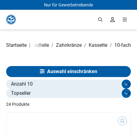
Nur für Gewerbetreibende
Zum Hauptinhalt springen
Startseite
Fahrradteile
|
/
Zahnkränze
/
Kassette
/
10-fach
Auswahl einschränken
Select limit
24 Produkte