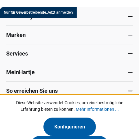
Nur für Gewerbetreibende.
Jetzt anmelden
Über Hartje
Marken
Services
MeinHartje
So erreichen Sie uns
Diese Website verwendet Cookies, um eine bestmögliche
Datenschutz
Erfahrung bieten zu können.
Impressum
Allg. Verkaufsbedingungen
Mehr Informationen ...
Kontakt
Hinweisgeber-Portal
Konfigurieren
Unsere Angebote & Services richten sich ausschließlich an Industrie, Handel,