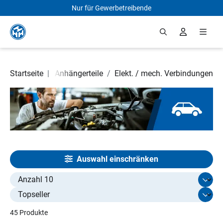
Nur für Gewerbetreibende
Zum Hauptinhalt springen
 und Zubehör
Startseite
|
/
Anhängerteile
/
Elekt. / mech. Verbindungen
Auswahl einschränken
Select limit
45 Produkte