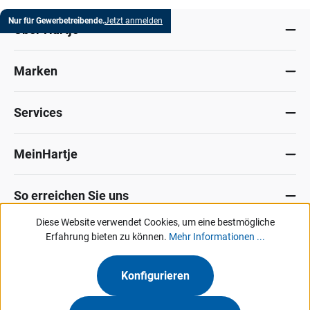
Nur für Gewerbetreibende.
Jetzt anmelden
Über Hartje
Marken
Services
MeinHartje
So erreichen Sie uns
Diese Website verwendet Cookies, um eine bestmögliche
Datenschutz
Erfahrung bieten zu können.
Impressum
Allg. Verkaufsbedingungen
Mehr Informationen ...
Kontakt
Hinweisgeber-Portal
Konfigurieren
Unsere Angebote & Services richten sich ausschließlich an Industrie, Handel,
Gewerbe und vergleichbare Institutionen.