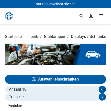
Nur für Gewerbetreibende
Zum Hauptinhalt springen
/
Elektrik / Elektronik
Startseite
|
/
Glühlampen
/
Displays / Schränke
Auswahl einschränken
Select limit
1 Produkte