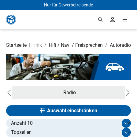
Nur für Gewerbetreibende
Zum Hauptinhalt springen
Elektrik / Elektronik
Startseite
|
/
Hifi / Navi / Freisprechen
/
Autoradio
Radio
Auswahl einschränken
Select limit