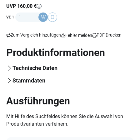
Schnelllösefunktion, Energy Grip Trail-Außensohle bietet
UVP 160,00 €
viel Stabilität und Pedal-Kontrolle, Spike-Aufnahme, 330 g
Anzahl
VE 1
Zum Vergleich hinzufügen
PDF Drucken
Fehler melden
Produktinformationen
Technische Daten
Stammdaten
Ausführungen
Mit Hilfe des Suchfeldes können Sie die Auswahl von
Produktvarianten verfeinern.