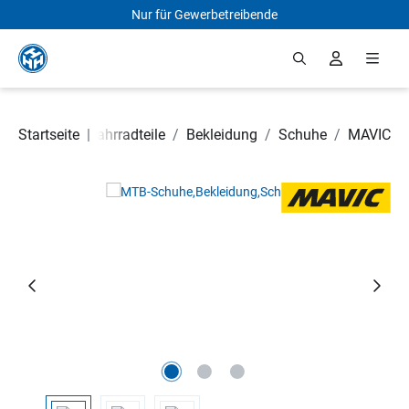
Nur für Gewerbetreibende
Zum Hauptinhalt springen
Startseite
|
Fahrradteile
/
Bekleidung
/
Schuhe
/
MAVIC
Bildergalerie überspringen