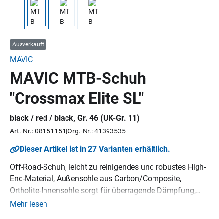
Ausverkauft
MAVIC
MAVIC MTB-Schuh
"Crossmax Elite SL"
black / red / black, Gr. 46 (UK-Gr. 11)
Art.-Nr.: 08151151
Org.-Nr.: 41393535
Dieser Artikel ist in 27 Varianten erhältlich.
Off-Road-Schuh, leicht zu reinigendes und robustes High-
End-Material, Außensohle aus Carbon/Composite,
Ortholite-Innensohle sorgt für überragende Dämpfung,
erweiterte Zehenkappe für Langlebigkeit, mit je einem
Mehr lesen
Klettriemen und einem Boa L6-Verschluss mit