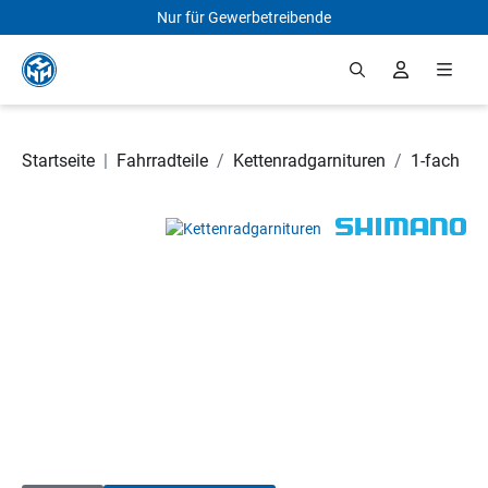
Nur für Gewerbetreibende
Zum Hauptinhalt springen
Startseite
|
Fahrradteile
/
Kettenradgarnituren
/
1-fach
Bildergalerie überspringen