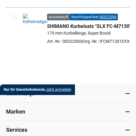
Ausverkauft
Nachfolgeartikel:
08323594
SHIMANO Kurbelsatz "SLX FC-M7130"
Artikel auswählen
175 mm Kurbellänge, Super Boost
Art.-Nr.: 08322000
Org.-Nr.: IFCM71301EXX
Nur für Gewerbetreibende.
Jetzt anmelden
Über Hartje
Marken
Services