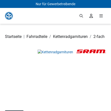
Nur für Gewerbetreibende
Zum Hauptinhalt springen
Startseite
|
Fahrradteile
/
Kettenradgarnituren
/
2-fach
Bildergalerie überspringen