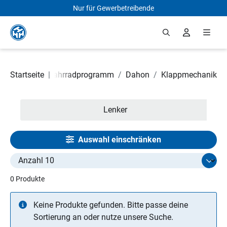
Nur für Gewerbetreibende
Zum Hauptinhalt springen
inalersatzteile Fahrradprogramm
Startseite
|
/
Dahon
/
Klappmechanik
Lenker
Auswahl einschränken
Select limit
0 Produkte
Keine Produkte gefunden. Bitte passe deine
Sortierung an oder nutze unsere Suche.