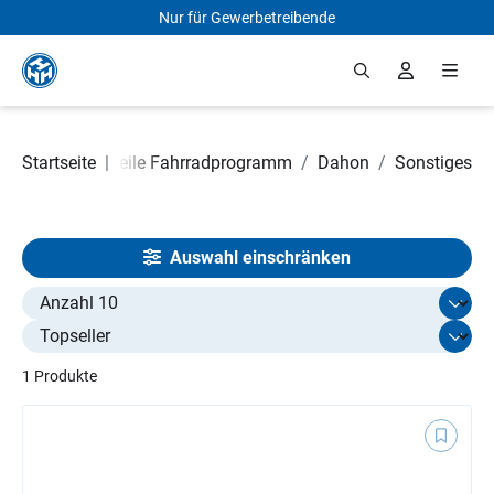
Nur für Gewerbetreibende
Zum Hauptinhalt springen
Originalersatzteile Fahrradprogramm
Startseite
|
/
Dahon
/
Sonstiges
Auswahl einschränken
Select limit
1 Produkte