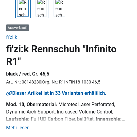
Ausverkauft
fi'zi:k
fi'zi:k Rennschuh "Infinito
R1"
black / red, Gr. 46,5
Art.-Nr.: 08148280
Org.-Nr.: R1INFIN18-1030 46,5
Dieser Artikel ist in 33 Varianten erhältlich.
Mod. 18, Obermaterial:
Microtex Laser Perforated,
Dynamic Arch Support, Increased Volume Control,
Laufsohle:
Full UD Carbon Fiber, belüftet,
Innensohle:
fi'zi:k Cycling Insole,
Verschluss:
2 x BOA IP1-B
Mehr lesen