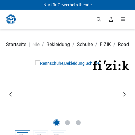
Nur für Gewerbetreibende
Zum Hauptinhalt springen
Startseite
Fahrradteile
|
/
Bekleidung
/
Schuhe
/
FIZIK
/
Road
Bildergalerie überspringen