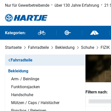
Nur für Gewerbetreibende
über 130 Jahre Erfahrung
21 
 Hauptinhalt springen
Zur Suche springen
Zur Hauptnavigation springen
Kategorien:
Fahrräder
Fahrradteile
Outdoor un
Startseite
Fahrradteile
Bekleidung
Schuhe
FIZIK
Fahrradteile
Bekleidung
Arm- / Beinlinge
Funktionsjacken
Filtern nach:
Handschuhe
Mützen / Caps / Halstücher
Ponchos / Pelerinen