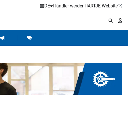
DE
Händler werden
HARTJE Website
stattbedarf
Werkstattausrüstung
Marken
Hartje Marketing