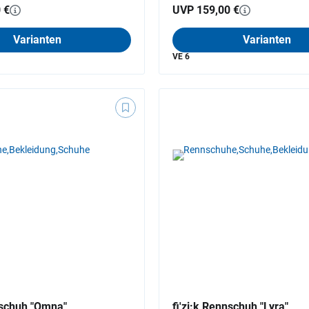
 €
UVP 159,00 €
Varianten
Varianten
VE 6
nschuh "Omna"
fi'zi:k Rennschuh "Lyra"