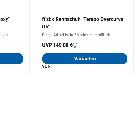
roxy"
fi'zi:k Rennschuh "Tempo Overcurve
R5"
ltlich.
Dieser Artikel ist in 2 Varianten erhältlich.
UVP 149,00 €
Varianten
VE 6