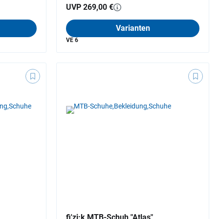
UVP 269,00 €
Varianten
VE 6
fi'zi:k MTB-Schuh "Atlas"