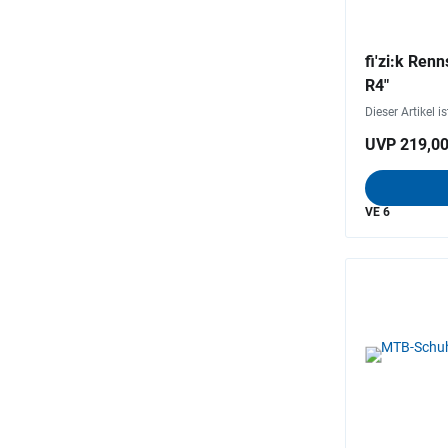
fi'zi:k Re
R4"
Dieser Artikel i
UVP 219,00
VE 6