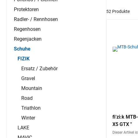
Protektoren
52 Produkte
Radler- / Rennhosen
Regenhosen
Regenjacken
Schuhe
FIZIK
Ersatz / Zubehör
Gravel
Mountain
Road
Triathlon
fi'zi:k MTB
Winter
X5 GTX "
LAKE
Dieser Artikel i
MAVIC