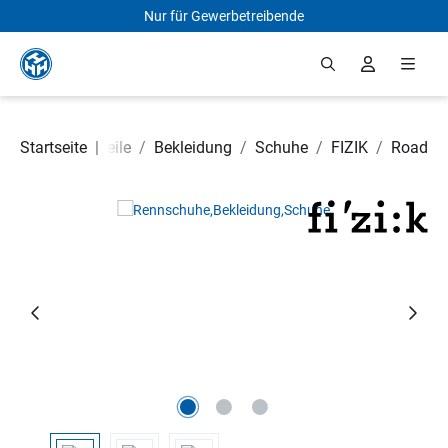
Nur für Gewerbetreibende
Zum Hauptinhalt springen
Startseite
Fahrradteile
|
/
Bekleidung
/
Schuhe
/
FIZIK
/
Road
Bildergalerie überspringen