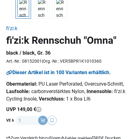
fi'zi:k
fi'zi:k Rennschuh "Omna"
black / black, Gr. 36
Art.-Nr.: 08152001
Org.-Nr.: VER5BPR1K1010360
Dieser Artikel ist in 100 Varianten erhältlich.
Obermaterial:
PU Laser Perforated, Overcurve-Schnitt,
Laufsohle:
carbonverstärktes Nylon,
Innensohle:
fi'zi:k
Cycling Insole,
Verschluss:
1 x Boa LI6
UVP 149,00 €
Anzahl
VE 6
Zum Vergleich hinzufügen
PDF Drucken
Fehler melden