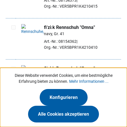
Art.-Nr.: 08154373
Org.-Nr.: VER5BPR1K4210415
fi'zi:k Rennschuh "Omna"
navy, Gr. 41
Artikel auswählen
Art.-Nr.: 08154362
Org.-Nr.: VER5BPR1K4210410
fi'zi:k Rennschuh "Omna"
navy, Gr. 42,5
Diese Website verwendet Cookies, um eine bestmögliche
Artikel auswählen
Erfahrung bieten zu können.
Mehr Informationen ...
Art.-Nr.: 08154395
Org.-Nr.: VER5BPR1K4210425
Konfigurieren
fi'zi:k Rennschuh "Omna"
Alle Cookies akzeptieren
navy, Gr. 42
Artikel auswählen
Art.-Nr.: 08154384