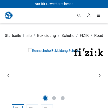
Nur für Gewerbetreibende
Zum Hauptinhalt springen
Startseite
Fahrradteile
|
/
Bekleidung
/
Schuhe
/
FIZIK
/
Road
Bildergalerie überspringen