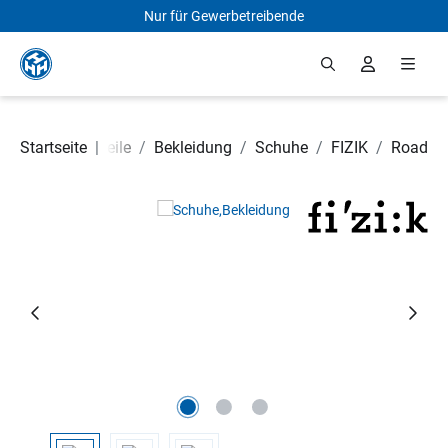
Nur für Gewerbetreibende
Zum Hauptinhalt springen
Startseite
Fahrradteile
|
/
Bekleidung
/
Schuhe
/
FIZIK
/
Road
Bildergalerie überspringen