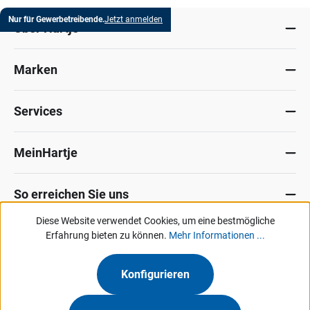
Nur für Gewerbetreibende.
Jetzt anmelden
Über Hartje
Marken
Services
MeinHartje
So erreichen Sie uns
Diese Website verwendet Cookies, um eine bestmögliche
Datenschutz
Erfahrung bieten zu können.
Impressum
Allg. Verkaufsbedingungen
Mehr Informationen ...
Kontakt
Hinweisgeber-Portal
Konfigurieren
Unsere Angebote & Services richten sich ausschließlich an Industrie, Handel,
Gewerbe und vergleichbare Institutionen.