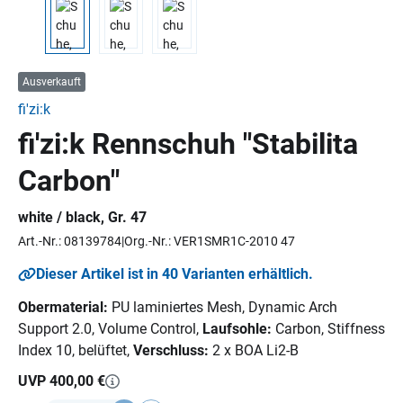
Ausverkauft
fi'zi:k
fi'zi:k Rennschuh "Stabilita
Carbon"
white / black, Gr. 47
Art.-Nr.: 08139784
Org.-Nr.: VER1SMR1C-2010 47
Dieser Artikel ist in 40 Varianten erhältlich.
Obermaterial:
PU laminiertes Mesh, Dynamic Arch
Support 2.0, Volume Control,
Laufsohle:
Carbon, Stiffness
Index 10, belüftet,
Verschluss:
2 x BOA Li2-B
UVP 400,00 €