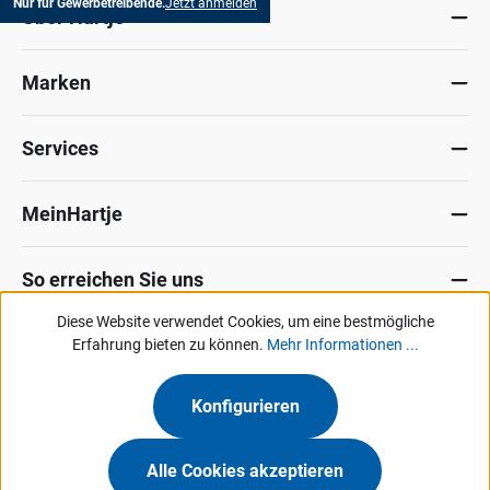
Nur für Gewerbetreibende.
Jetzt anmelden
Über Hartje
Marken
Services
MeinHartje
So erreichen Sie uns
Diese Website verwendet Cookies, um eine bestmögliche
Datenschutz
Erfahrung bieten zu können.
Impressum
Allg. Verkaufsbedingungen
Mehr Informationen ...
Kontakt
Hinweisgeber-Portal
Konfigurieren
Unsere Angebote & Services richten sich ausschließlich an Industrie, Handel,
Gewerbe und vergleichbare Institutionen.
Alle Cookies akzeptieren
Hermann Hartje KG • Deichstraße 120-122 • 27318 Hoya