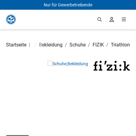
Nur für Gewerbetreibende
Zum Hauptinhalt springen
Startseite
Fahrradteile
|
/
Bekleidung
/
Schuhe
/
FIZIK
/
Triathlon
Bildergalerie überspringen