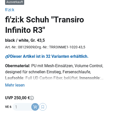
Ausverkauft
fi'zi:k
fi'zi:k Schuh "Transiro
Infinito R3"
black / white, Gr. 43,5
Art.-Nr.: 08129009
Org.-Nr.: TRR3INME1-1020 43,5
Dieser Artikel ist in 32 Varianten erhältlich.
Obermaterial
: PU mit Mesh-Einsätzen, Volume Control,
designed für schnellen Einstieg, Fersenschlaufe,
Laufsohle
: Full UD Carbon Fiber, belüftet,
Innensohle
:
fi'zi:k Cycling Insole,
Verschluss
: 1 x Boa IP1-B, 1 x
Mehr lesen
Powerstrap
UVP 250,00 €
Anzahl
VE 6