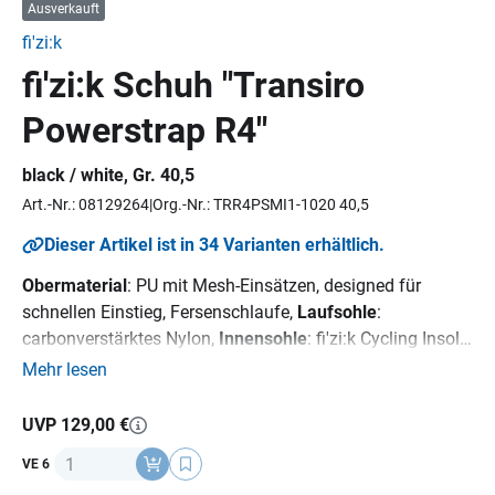
Ausverkauft
fi'zi:k
fi'zi:k Schuh "Transiro
Powerstrap R4"
black / white, Gr. 40,5
Art.-Nr.: 08129264
Org.-Nr.: TRR4PSMI1-1020 40,5
Dieser Artikel ist in 34 Varianten erhältlich.
Obermaterial
: PU mit Mesh-Einsätzen, designed für
schnellen Einstieg, Fersenschlaufe,
Laufsohle
:
carbonverstärktes Nylon,
Innensohle
: fi'zi:k Cycling Insole,
Verschluss
: 1 x Powerstrap
Mehr lesen
UVP 129,00 €
Anzahl
VE 6