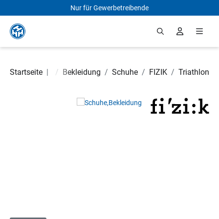
Nur für Gewerbetreibende
Zum Hauptinhalt springen
Startseite
Fahrradteile
|
/
Bekleidung
/
Schuhe
/
FIZIK
/
Triathlon
Bildergalerie überspringen