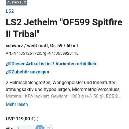
Ausverkauft
LS2
LS2 Jethelm "OF599 Spitfire
II Tribal"
schwarz / weiß matt, Gr. 59 / 60 = L
Art.-Nr.: 05126172
Org.-Nr.: 365992011L
Dieser Artikel ist in 7 Varianten erhältlich.
Zubehör anzeigen
2 Helmschalengrößen, Wangenpolster und Innenfutter
atmungsaktiv und hypoallergen, Micrometric-Verschluss,
Material: KPA lackiert, Gewicht: 1000 g (+/- 50 g),
ECE 22-
06
Norm.
Mehr lesen
UVP 119,00 €
Anzahl