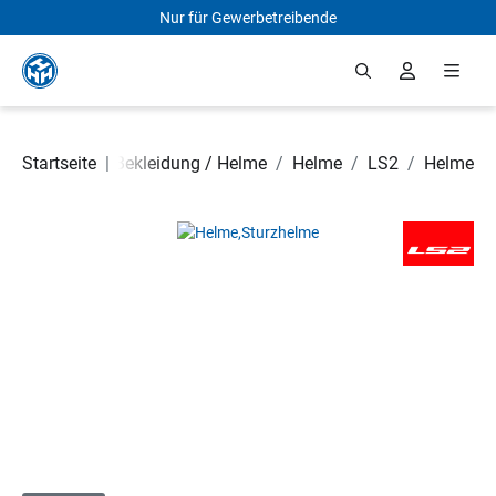
Nur für Gewerbetreibende
Zum Hauptinhalt springen
 Rollerteile
Startseite
/
|
Bekleidung / Helme
/
Helme
/
LS2
/
Helme
Bildergalerie überspringen