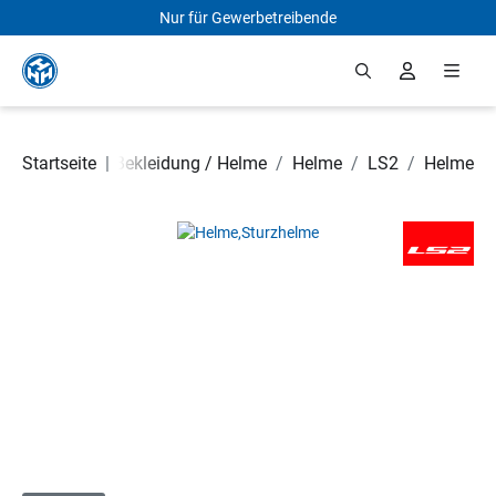
Nur für Gewerbetreibende
Zum Hauptinhalt springen
 Rollerteile
Startseite
/
|
Bekleidung / Helme
/
Helme
/
LS2
/
Helme
Bildergalerie überspringen