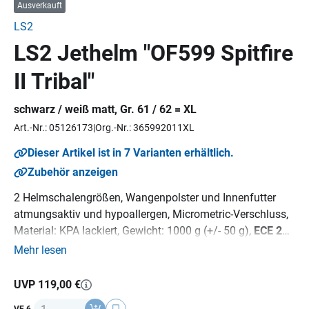
Ausverkauft
LS2
LS2 Jethelm "OF599 Spitfire
II Tribal"
schwarz / weiß matt, Gr. 61 / 62 = XL
Art.-Nr.: 05126173
Org.-Nr.: 365992011XL
Dieser Artikel ist in 7 Varianten erhältlich.
Zubehör anzeigen
2 Helmschalengrößen, Wangenpolster und Innenfutter
atmungsaktiv und hypoallergen, Micrometric-Verschluss,
Material: KPA lackiert, Gewicht: 1000 g (+/- 50 g),
ECE 22-
06
Norm.
Mehr lesen
UVP 119,00 €
Anzahl