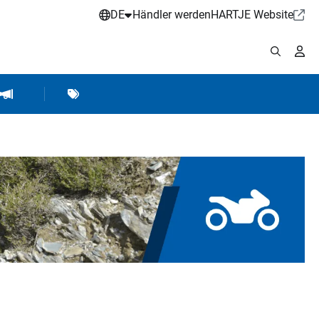
DE
Händler werden
HARTJE Website
stattbedarf
Werkstattausrüstung
Marken
Hartje Marketing