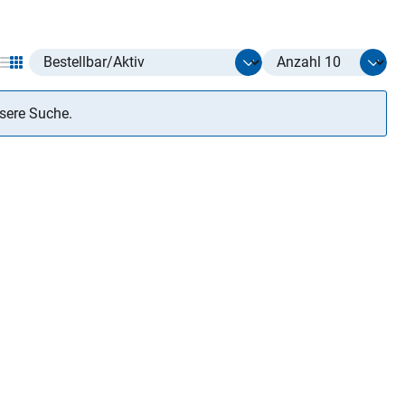
Select listing item type
Select limit
nsere Suche.