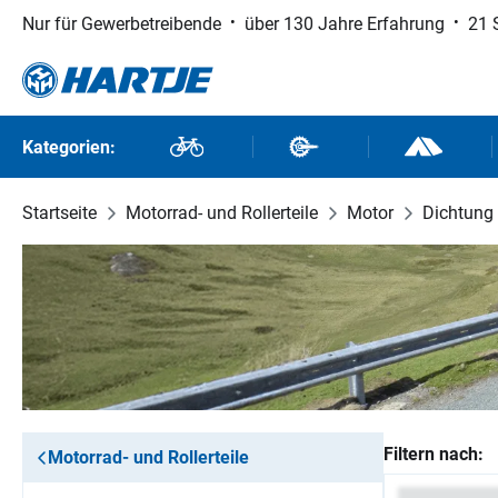
Nur für Gewerbetreibende
über 130 Jahre Erfahrung
21 
 Hauptinhalt springen
Zur Suche springen
Zur Hauptnavigation springen
Kategorien:
Fahrräder
Fahrradteile
Outdoor un
Startseite
Motorrad- und Rollerteile
Motor
Dichtung
Filtern nach:
Motorrad- und Rollerteile