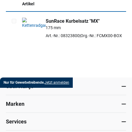
Artikel
SunRace Kurbelsatz "MX"
175 mm
Artikel auswählen
Art.-Nr.: 08323800
Org.-Nr.: FCMX00-BOX
Nur für Gewerbetreibende.
Jetzt anmelden
Über Hartje
Marken
Services