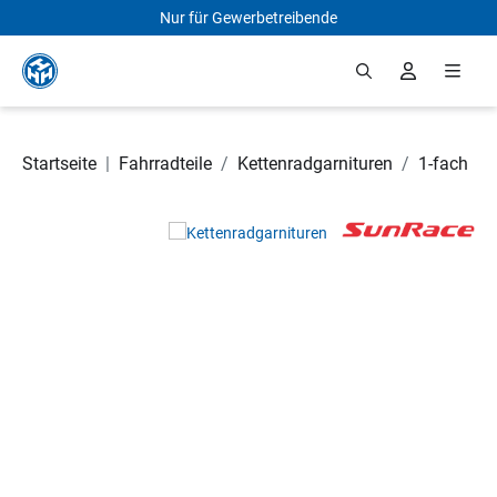
Nur für Gewerbetreibende
Zum Hauptinhalt springen
Startseite
|
Fahrradteile
/
Kettenradgarnituren
/
1-fach
Bildergalerie überspringen