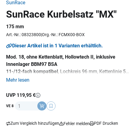
SunRace
SunRace Kurbelsatz "MX"
175 mm
Art.-Nr.: 08323800
Org.-Nr.: FCMX00-BOX
Dieser Artikel ist in 1 Varianten erhältlich.
Mod. 18, ohne Kettenblatt, Hollowtech II, inklusive
Innenlager BBM97 BSA
11-/12-fach kompatibel
, Lochkreis 96 mm, Kettenlinie 53
mm, geschmiedete Kurbeln aus Aluminium, ca. 940 g
Mehr lesen
UVP 119,95 €
Anzahl
VE 8
Zum Vergleich hinzufügen
PDF Drucken
Fehler melden