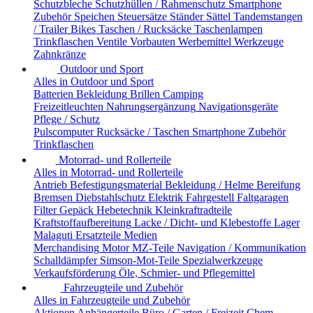
Schutzbleche
Schutzhüllen / Rahmenschutz
Smartphone
Zubehör
Speichen
Steuersätze
Ständer
Sättel
Tandemstangen
/ Trailer Bikes
Taschen / Rucksäcke
Taschenlampen
Trinkflaschen
Ventile
Vorbauten
Werbemittel
Werkzeuge
Zahnkränze
Outdoor und Sport
Alles in Outdoor und Sport
Batterien
Bekleidung
Brillen
Camping
Freizeitleuchten
Nahrungsergänzung
Navigationsgeräte
Pflege / Schutz
Pulscomputer
Rucksäcke / Taschen
Smartphone Zubehör
Trinkflaschen
Motorrad- und Rollerteile
Alles in Motorrad- und Rollerteile
Antrieb
Befestigungsmaterial
Bekleidung / Helme
Bereifung
Bremsen
Diebstahlschutz
Elektrik
Fahrgestell
Faltgaragen
Filter
Gepäck
Hebetechnik
Kleinkraftradteile
Kraftstoffaufbereitung
Lacke / Dicht- und Klebestoffe
Lager
Malaguti Ersatzteile
Medien
Merchandising
Motor
MZ-Teile
Navigation / Kommunikation
Schalldämpfer
Simson-Mot-Teile
Spezialwerkzeuge
Verkaufsförderung
Öle, Schmier- und Pflegemittel
Fahrzeugteile und Zubehör
Alles in Fahrzeugteile und Zubehör
Aktionen
Anhängerteile
Büro / Garten / Freizeit
Chem.-