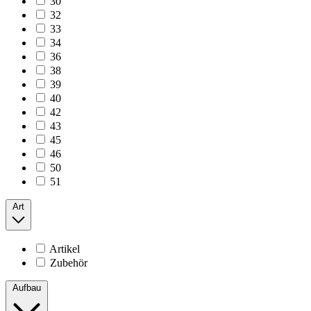
30
32
33
34
36
38
39
40
42
43
45
46
50
51
Art
Artikel
Zubehör
Aufbau