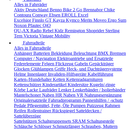
Alles in Fahrräder
Aktiv Deutschland
Benno
Bike 2 Go
Brennabor
Chike
Contoura
Conway
Ebsen
EROLL
Excel
Excelsior
Finnlo
GT
Kayza
Kymco
Merits
Moveo Ergo Sum
Noxon
Pfautec
QiO
QU-AX
Radio
Rebel Kidz
Remington
Shoprider
Sterling
Tern
Victoria
Vintage Mobility
Fahrradteile
Alles in Fahrradteile
Anhänger
Batterien
Bekleidung
Beleuchtung
BMX
Bremsen
Computer / Navigation
Elektroantriebe und Ersatzteile
Federelemente
Felgen
Flickzeug
Gabeln
Gepäckträger
Glocken
Glühlampen
Griffe
Heck- und Dachträgersysteme
Helme
Innenlager
Invaliden-Hilfsgeräte
Kabelführung
Karten-/Hundehalter
Ketten
Kettenradgarnituren
Kettenschützer
Kinderartikel
Kindersitze
Kugeln/-ringe
Körbe
Lacke
Laufräder
Lenker
Lenkerbänder / Isolierbänder
Mantelschoner
Naben HR
Naben VR
Nahrungsergänzung
Originalersatzteile Fahrradprogramm
Pannenhilfen / -schutz
Pedale
Pflegemittel, Fette, Öle
Pumpen
Putzzeug
Rahmen
Reifen
Rollentrainer
Rückspiegel
Satteldecken /
Sattelüberzüge
Sattelstützen
Schaltgruppensets SRAM
Schaltungsteile
Schläuche
Schlösser
Schmutzfänger
Schrauben, Muttern