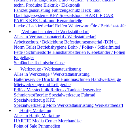
techn. Produkte
Elektrik / Elektronik
Fahrzeugausrüstung
Fahrzeugschutz
Heck- und
Dachträgersysteme
KFZ Spezialshop - HARTJE CAR
PARTS
KFZ Uni- und Reparaturteile
Lacke / Lackierbedarf
Reifen
Winterware
Öle / Betriebsstoffe
Verbrauchsmaterial / Werkstattbedarf
Alles in Verbrauchsmaterial / Werkstattbedarf
Arbeitsschutz / Bekleidung
Befestigungsmaterial (DIN u.
Norm Teile)
Betriebshygiene
Bohr- / Polier- / Schleifmittel
Fette / Schmierstoffe
Haushaltsbatterien
Klebebänder / Folien
Kugellager
Schläuche
Technische Gase
Werkzeuge / Werkstattausrüstung
Alles in Werkzeuge / Werkstattausrüstung
Batterieservice
Druckluft
Handmaschinen
Handwerkzeuge
Mietwerkzeuge und Leihgeräte
Prüf- / Messtechnik
Reifen- / Tankstellenservice
Schmierstoffgeräte
Spezialwerkzeug Fahrrad
Spezialwerkzeug KFZ
Spezialwerkzeug Moto
Werkstattausrüstung
Werkstattbedarf
Hartje Marketing
Alles in Hartje Marketing
HARTJE Media Center
Merchandise
Point of Sale
Printmedien