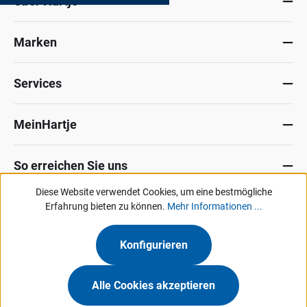
Über Hartje
Marken
Services
MeinHartje
So erreichen Sie uns
Diese Website verwendet Cookies, um eine bestmögliche
Datenschutz
Erfahrung bieten zu können.
Impressum
Allg. Verkaufsbedingungen
Mehr Informationen ...
Kontakt
Hinweisgeber-Portal
Konfigurieren
Unsere Angebote & Services richten sich ausschließlich an Industrie, Handel,
Gewerbe und vergleichbare Institutionen.
Alle Cookies akzeptieren
Hermann Hartje KG • Deichstraße 120-122 • 27318 Hoya