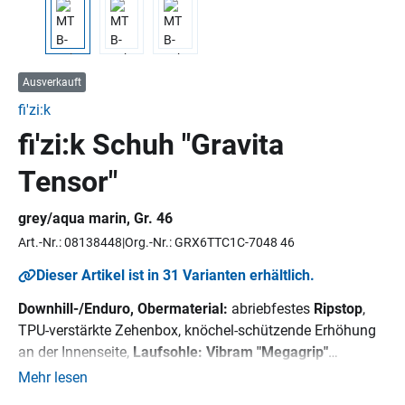
Ausverkauft
fi'zi:k
fi'zi:k Schuh "Gravita
Tensor"
grey/aqua marin, Gr. 46
Art.-Nr.: 08138448
Org.-Nr.: GRX6TTC1C-7048 46
Dieser Artikel ist in 31 Varianten erhältlich.
Downhill-/Enduro, Obermaterial:
abriebfestes
Ripstop
,
TPU-verstärkte Zehenbox, knöchel-schützende Erhöhung
an der Innenseite,
Laufsohle: Vibram "Megagrip"
Gummisohle mit EVA-Mittelsohle, SPD-Aufnahme,
Mehr lesen
Innensohle:
fizik Cycling Insole,
Verschluss: