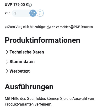
ergonomischer Ergolace-Schnürverschluss +
UVP 179,00 €
Klettverschluss
Anzahl
VE 1
Zum Vergleich hinzufügen
PDF Drucken
Fehler melden
Produktinformationen
Technische Daten
Stammdaten
Werbetext
Ausführungen
Mit Hilfe des Suchfeldes können Sie die Auswahl von
Produktvarianten verfeinern.