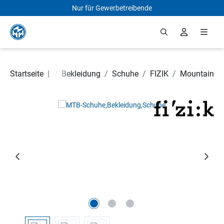
Nur für Gewerbetreibende
Zum Hauptinhalt springen
Fahrradteile
Startseite
|
/
Bekleidung
/
Schuhe
/
FIZIK
/
Mountain
Bildergalerie überspringen