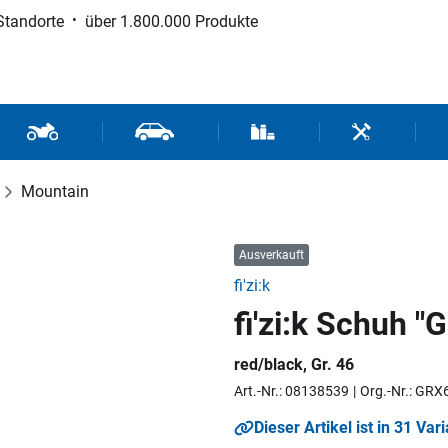
Standorte
über 1.800.000 Produkte
d Sport
Motorrad- und Rollerteile
Fahrzeugteile und Zubehör
Verbrauchsmaterial / Werk
Werkzeuge / 
Mountain
Ausverkauft
fi'zi:k
fi'zi:k Schuh "
red/black, Gr. 46
Art.-Nr.: 08138539
Org.-Nr.: GR
Dieser Artikel ist in 31 Var