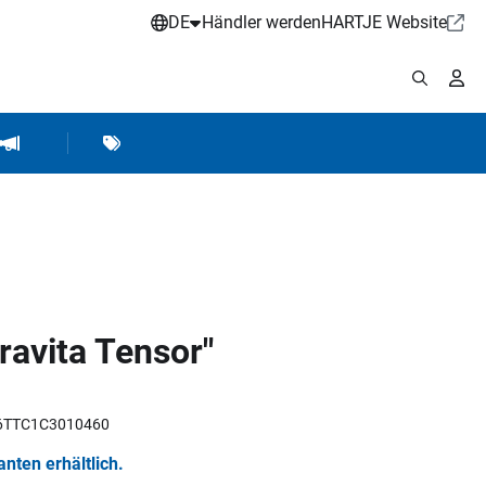
DE
Händler werden
HARTJE Website
stattbedarf
Werkstattausrüstung
Marken
Hartje Marketing
Gravita Tensor"
X6TTC1C3010460
ianten erhältlich.