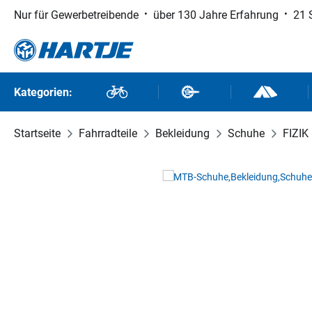
Nur für Gewerbetreibende
über 130 Jahre Erfahrung
21 
 Hauptinhalt springen
Zur Suche springen
Zur Hauptnavigation springen
Kategorien:
Fahrräder
Fahrradteile
Outdoor un
Startseite
Fahrradteile
Bekleidung
Schuhe
FIZIK
Bildergalerie überspringen