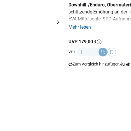
Downhill-/Enduro, Obermateri
schützende Erhöhung an der I
EVA-Mittelsohle, SPD-Aufnah
ergonomischer Ergolace-Schnü
Mehr lesen
UVP 179,00 €
Anzahl
VE 1
Zum Vergleich hinzufügen
Feh