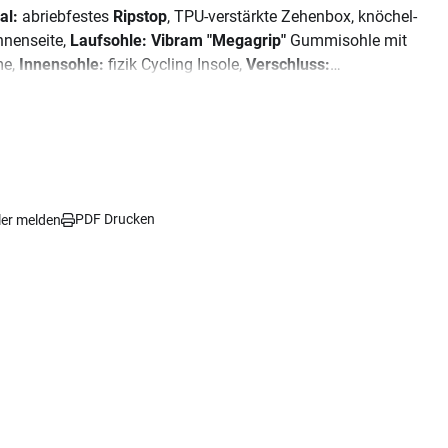
al:
abriebfestes
Ripstop
, TPU-verstärkte Zehenbox, knöchel-
nnenseite,
Laufsohle: Vibram "Megagrip"
Gummisohle mit
me,
Innensohle:
fizik Cycling Insole,
Verschluss:
rverschluss + Klettverschluss
PDF Drucken
ler melden