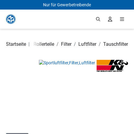
Nur für Gewerbetreibende
Zum Hauptinhalt springen
Motorrad- und Rollerteile
Startseite
|
/
Filter
/
Luftfilter
/
Tauschfilter
Bildergalerie überspringen