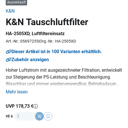
Ausverkauft
K&N
K&N Tauschluftfilter
HA-2505XD
, Luftfiltereinsatz
Art.-Nr.: 05697255
Org.-Nr.: HA-2505XD
Dieser Artikel ist in 100 Varianten erhältlich.
Zubehör anzeigen
Hoher Luftstrom mit ausgezeichneter Filtration, entwickelt
zur Steigerung der PS-Leistung und Beschleunigung.
Waschbar und immer wiederverwendbar, Betriebsdauer
bis zu 20-40.000 km bevor eine Reinigung erforderlich ist,
Mehr lesen
je nach Einsatz im Straßenverkehr, K&N Million Mile
Limited Warranty (1.600.000 km), Emissionsneutral,
UVP 178,73 €
Sparsam, ein K&N Luftfilter hält über die gesamte
Anzahl
VE 6
Lebensdauer des Motorrads, kompatibel mit OEM-
Fahrzeugelektronik, Umweltfreundlich.