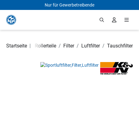
Nur für Gewerbetreibende
Zum Hauptinhalt springen
Motorrad- und Rollerteile
Startseite
|
/
Filter
/
Luftfilter
/
Tauschfilter
Bildergalerie überspringen