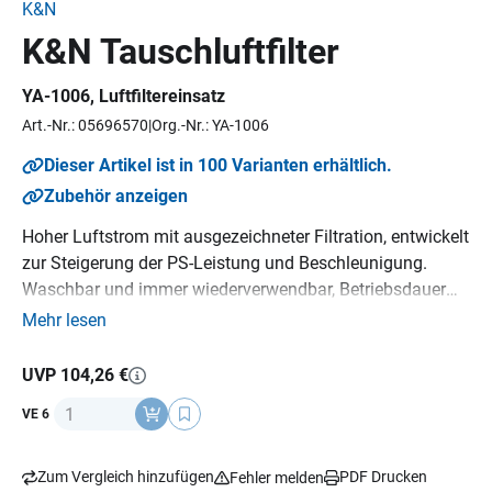
K&N
K&N Tauschluftfilter
YA-1006
, Luftfiltereinsatz
Art.-Nr.: 05696570
Org.-Nr.: YA-1006
Dieser Artikel ist in 100 Varianten erhältlich.
Zubehör anzeigen
Hoher Luftstrom mit ausgezeichneter Filtration, entwickelt
zur Steigerung der PS-Leistung und Beschleunigung.
Waschbar und immer wiederverwendbar, Betriebsdauer
bis zu 20-40.000 km bevor eine Reinigung erforderlich ist,
Mehr lesen
je nach Einsatz im Straßenverkehr, K&N Million Mile
Limited Warranty (1.600.000 km), Emissionsneutral,
UVP 104,26 €
Sparsam, ein K&N Luftfilter hält über die gesamte
Anzahl
VE 6
Lebensdauer des Motorrads, kompatibel mit OEM-
Fahrzeugelektronik, Umweltfreundlich.
Zum Vergleich hinzufügen
PDF Drucken
Fehler melden