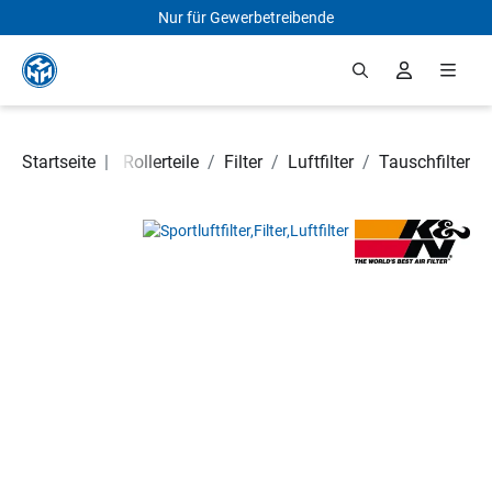
Nur für Gewerbetreibende
Zum Hauptinhalt springen
Motorrad- und Rollerteile
Startseite
|
/
Filter
/
Luftfilter
/
Tauschfilter
Bildergalerie überspringen