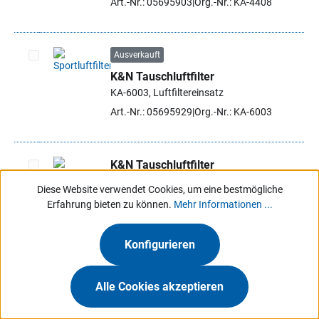
Art.-Nr.: 05695903
Org.-Nr.: KA-4408
Ausverkauft
K&N Tauschluftfilter
Artikel auswählen
KA-6003, Luftfiltereinsatz
Art.-Nr.: 05695929
Org.-Nr.: KA-6003
K&N Tauschluftfilter
KA-6005, Luftfiltereinsatz
Diese Website verwendet Cookies, um eine bestmögliche
Artikel auswählen
Art.-Nr.: 05695937
Org.-Nr.: KA-6005
Erfahrung bieten zu können.
Mehr Informationen ...
Konfigurieren
K&N Tauschluftfilter
KA-6007, Luftfiltereinsatz
Artikel auswählen
Alle Cookies akzeptieren
Art.-Nr.: 05695945
Org.-Nr.: KA-6007