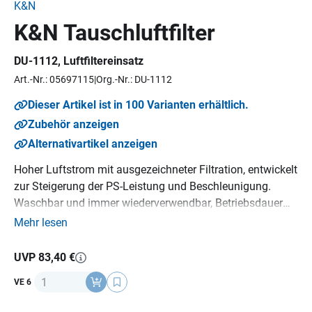
K&N
K&N Tauschluftfilter
DU-1112
, Luftfiltereinsatz
Art.-Nr.: 05697115
Org.-Nr.: DU-1112
Dieser Artikel ist in 100 Varianten erhältlich.
Zubehör anzeigen
Alternativartikel anzeigen
Hoher Luftstrom mit ausgezeichneter Filtration, entwickelt
zur Steigerung der PS-Leistung und Beschleunigung.
Waschbar und immer wiederverwendbar, Betriebsdauer
bis zu 20-40.000 km bevor eine Reinigung erforderlich ist,
Mehr lesen
je nach Einsatz im Straßenverkehr, K&N Million Mile
Limited Warranty (1.600.000 km), Emissionsneutral,
UVP 83,40 €
Sparsam, ein K&N Luftfilter hält über die gesamte
Anzahl
VE 6
Lebensdauer des Motorrads, kompatibel mit OEM-
Fahrzeugelektronik, Umweltfreundlich.