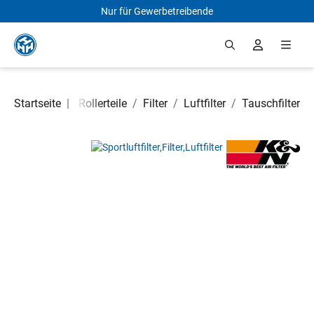
Nur für Gewerbetreibende
Zum Hauptinhalt springen
Motorrad- und Rollerteile
Startseite
|
/
Filter
/
Luftfilter
/
Tauschfilter
Bildergalerie überspringen