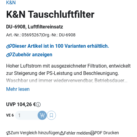
K&N
K&N Tauschluftfilter
DU-6908
, Luftfiltereinsatz
Art.-Nr.: 05695267
Org.-Nr.: DU-6908
Dieser Artikel ist in 100 Varianten erhältlich.
Zubehör anzeigen
Hoher Luftstrom mit ausgezeichneter Filtration, entwickelt
zur Steigerung der PS-Leistung und Beschleunigung.
Waschbar und immer wiederverwendbar, Betriebsdauer
bis zu 20-40.000 km bevor eine Reinigung erforderlich ist,
Mehr lesen
je nach Einsatz im Straßenverkehr, K&N Million Mile
Limited Warranty (1.600.000 km), Emissionsneutral,
UVP 104,26 €
Sparsam, ein K&N Luftfilter hält über die gesamte
Anzahl
VE 6
Lebensdauer des Motorrads, kompatibel mit OEM-
Fahrzeugelektronik, Umweltfreundlich.
Zum Vergleich hinzufügen
PDF Drucken
Fehler melden