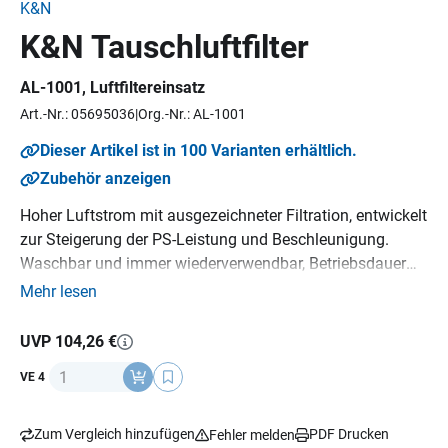
K&N
K&N Tauschluftfilter
AL-1001
, Luftfiltereinsatz
Art.-Nr.: 05695036
Org.-Nr.: AL-1001
Dieser Artikel ist in 100 Varianten erhältlich.
Zubehör anzeigen
Hoher Luftstrom mit ausgezeichneter Filtration, entwickelt
zur Steigerung der PS-Leistung und Beschleunigung.
Waschbar und immer wiederverwendbar, Betriebsdauer
bis zu 20-40.000 km bevor eine Reinigung erforderlich ist,
Mehr lesen
je nach Einsatz im Straßenverkehr, K&N Million Mile
Limited Warranty (1.600.000 km), Emissionsneutral,
UVP 104,26 €
Sparsam, ein K&N Luftfilter hält über die gesamte
Anzahl
VE 4
Lebensdauer des Motorrads, kompatibel mit OEM-
Fahrzeugelektronik, Umweltfreundlich.
Zum Vergleich hinzufügen
PDF Drucken
Fehler melden