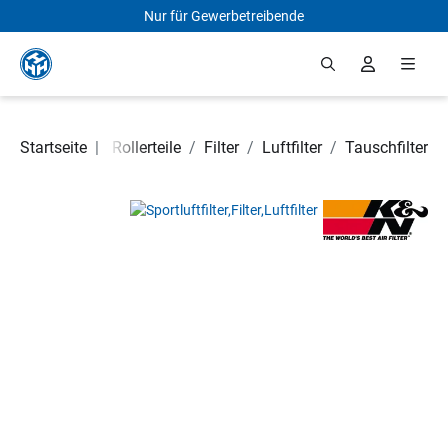
Nur für Gewerbetreibende
Zum Hauptinhalt springen
Motorrad- und Rollerteile
Startseite
|
/
Filter
/
Luftfilter
/
Tauschfilter
Bildergalerie überspringen