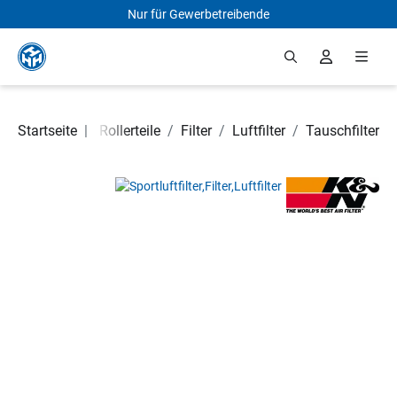
Nur für Gewerbetreibende
Zum Hauptinhalt springen
Motorrad- und Rollerteile
Startseite
|
/
Filter
/
Luftfilter
/
Tauschfilter
Bildergalerie überspringen