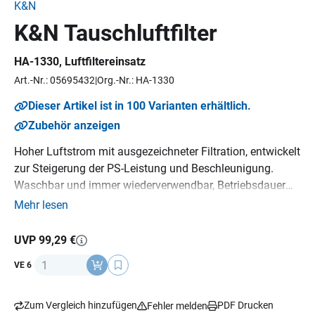
K&N
K&N Tauschluftfilter
HA-1330
, Luftfiltereinsatz
Art.-Nr.: 05695432
Org.-Nr.: HA-1330
Dieser Artikel ist in 100 Varianten erhältlich.
Zubehör anzeigen
Hoher Luftstrom mit ausgezeichneter Filtration, entwickelt
zur Steigerung der PS-Leistung und Beschleunigung.
Waschbar und immer wiederverwendbar, Betriebsdauer
bis zu 20-40.000 km bevor eine Reinigung erforderlich ist,
Mehr lesen
je nach Einsatz im Straßenverkehr, K&N Million Mile
Limited Warranty (1.600.000 km), Emissionsneutral,
UVP 99,29 €
Sparsam, ein K&N Luftfilter hält über die gesamte
Anzahl
VE 6
Lebensdauer des Motorrads, kompatibel mit OEM-
Fahrzeugelektronik, Umweltfreundlich.
Zum Vergleich hinzufügen
PDF Drucken
Fehler melden