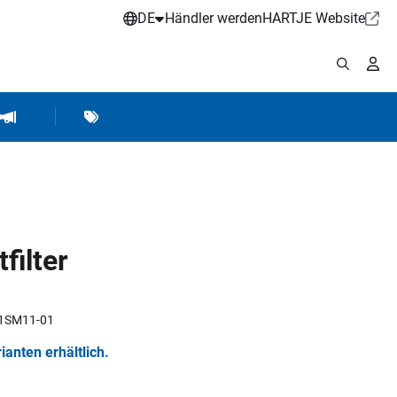
DE
Händler werden
HARTJE Website
stattbedarf
Werkstattausrüstung
Marken
Hartje Marketing
filter
KT1SM11-01
rianten erhältlich.