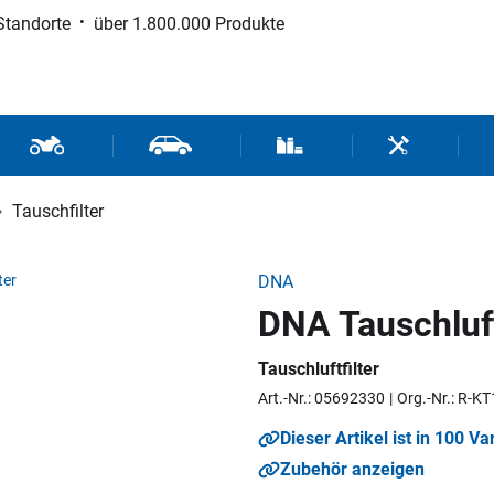
Standorte
über 1.800.000 Produkte
d Sport
Motorrad- und Rollerteile
Fahrzeugteile und Zubehör
Verbrauchsmaterial / Werk
Werkzeuge / 
Tauschfilter
DNA
DNA Tauschluft
Tauschluftfilter
Art.-Nr.: 05692330
Org.-Nr.: R-
Dieser Artikel ist in 100 Va
Zubehör anzeigen