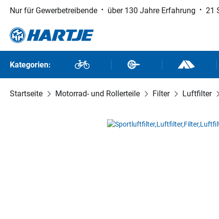
Nur für Gewerbetreibende
über 130 Jahre Erfahrung
21 
 Hauptinhalt springen
Zur Suche springen
Zur Hauptnavigation springen
Kategorien:
Fahrräder
Fahrradteile
Outdoor un
Startseite
Motorrad- und Rollerteile
Filter
Luftfilter
Bildergalerie überspringen