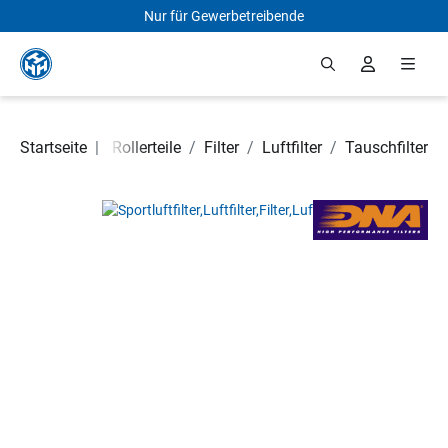
Nur für Gewerbetreibende
Zum Hauptinhalt springen
Motorrad- und Rollerteile
Startseite
|
/
Filter
/
Luftfilter
/
Tauschfilter
Bildergalerie überspringen