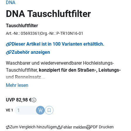
DNA
DNA Tauschluftfilter
Tauschluftfilter
Art.-Nr.: 05693361
Org.-Nr.: P-TR10N16-01
Dieser Artikel ist in 100 Varianten erhältlich.
Zubehör anzeigen
Waschbarer und wiederverwendbarer Hochleistungs-
Tauschluftfilter,
konzipiert für den Straßen-, Leistungs-
und Renneinsatz
.
Durch die FCd (Full Contour design) Technology wird die
Mehr lesen
gesamte Fläche des Luftfilterkasteneinlasses als
Filtermedium genutzt. Dadurch vergrößert sich der
UVP 82,98 €
Filterbereich zwischen 20-80 %, der Luftstrom wird erhöht
Anzahl
VE 1
und die Leistung des Motors somit gesteigert. Mit dem
erhöhten Luftdurchlass wird zusätzlich der
Benzinverbrauch reduziert.
Zum Vergleich hinzufügen
PDF Drucken
Fehler melden