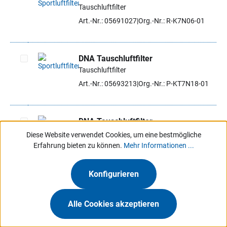
Tauschluftfilter
Artikel auswählen
Art.-Nr.: 05691027
Org.-Nr.: R-K7N06-01
DNA Tauschluftfilter
Tauschluftfilter
Artikel auswählen
Art.-Nr.: 05693213
Org.-Nr.: P-KT7N18-01
DNA Tauschluftfilter
Tauschluftfilter
Diese Website verwendet Cookies, um eine bestmögliche
Artikel auswählen
Erfahrung bieten zu können.
Mehr Informationen ...
Art.-Nr.: 05693556
Org.-Nr.: R-RE4E24-01
Konfigurieren
Ausverkauft
DNA Tauschluftfilter
Alle Cookies akzeptieren
Artikel auswählen
Tauschluftfilter
Art.-Nr.: 05692371
Org.-Nr.: R-S2MX11-0R