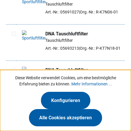
Tauschluftfilter
Artikel auswählen
Art.-Nr.: 05691027
Org.-Nr.: R-K7N06-01
DNA Tauschluftfilter
Tauschluftfilter
Artikel auswählen
Art.-Nr.: 05693213
Org.-Nr.: P-KT7N18-01
DNA Tauschluftfilter
Tauschluftfilter
Diese Website verwendet Cookies, um eine bestmögliche
Artikel auswählen
Erfahrung bieten zu können.
Mehr Informationen ...
Art.-Nr.: 05693556
Org.-Nr.: R-RE4E24-01
Konfigurieren
Ausverkauft
DNA Tauschluftfilter
Alle Cookies akzeptieren
Artikel auswählen
Tauschluftfilter
Art.-Nr.: 05692371
Org.-Nr.: R-S2MX11-0R