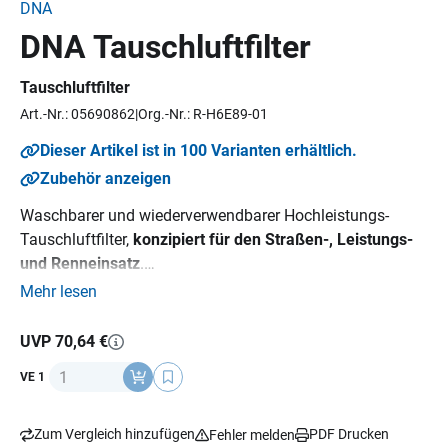
DNA
DNA Tauschluftfilter
Tauschluftfilter
Art.-Nr.: 05690862
Org.-Nr.: R-H6E89-01
Dieser Artikel ist in 100 Varianten erhältlich.
Zubehör anzeigen
Waschbarer und wiederverwendbarer Hochleistungs-
Tauschluftfilter,
konzipiert für den Straßen-, Leistungs-
und Renneinsatz
.
Durch die FCd (Full Contour design) Technology wird die
Mehr lesen
gesamte Fläche des Luftfilterkasteneinlasses als
Filtermedium genutzt. Dadurch vergrößert sich der
UVP 70,64 €
Filterbereich zwischen 20-80 %, der Luftstrom wird erhöht
Anzahl
VE 1
und die Leistung des Motors somit gesteigert. Mit dem
erhöhten Luftdurchlass wird zusätzlich der
Benzinverbrauch reduziert.
Zum Vergleich hinzufügen
PDF Drucken
Fehler melden