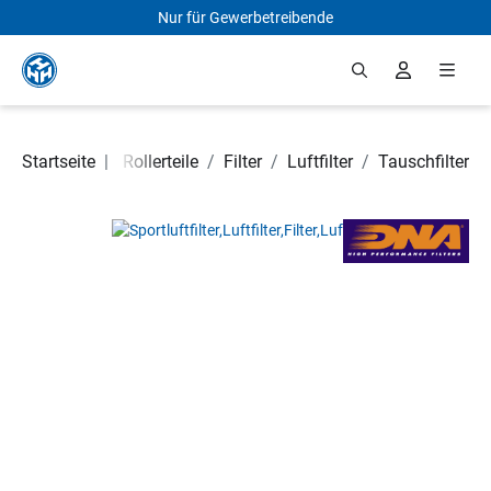
Nur für Gewerbetreibende
Zum Hauptinhalt springen
Motorrad- und Rollerteile
Startseite
|
/
Filter
/
Luftfilter
/
Tauschfilter
Bildergalerie überspringen