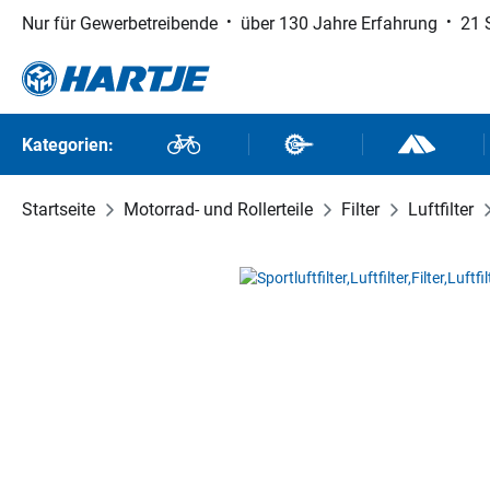
Nur für Gewerbetreibende
über 130 Jahre Erfahrung
21 
 Hauptinhalt springen
Zur Suche springen
Zur Hauptnavigation springen
Kategorien:
Fahrräder
Fahrradteile
Outdoor un
Startseite
Motorrad- und Rollerteile
Filter
Luftfilter
Bildergalerie überspringen