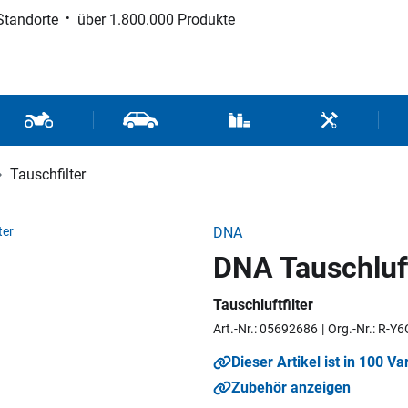
Standorte
über 1.800.000 Produkte
d Sport
Motorrad- und Rollerteile
Fahrzeugteile und Zubehör
Verbrauchsmaterial / Werk
Werkzeuge / 
Tauschfilter
DNA
DNA Tauschluft
Tauschluftfilter
Art.-Nr.: 05692686
Org.-Nr.: R-Y
Dieser Artikel ist in 100 Va
Zubehör anzeigen