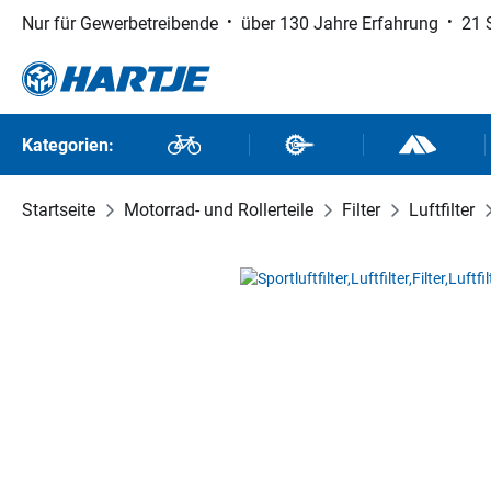
Nur für Gewerbetreibende
über 130 Jahre Erfahrung
21 
 Hauptinhalt springen
Zur Suche springen
Zur Hauptnavigation springen
Kategorien:
Fahrräder
Fahrradteile
Outdoor un
Startseite
Motorrad- und Rollerteile
Filter
Luftfilter
Bildergalerie überspringen