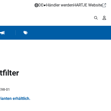
DE
Händler werden
HARTJE Website
stattbedarf
Werkstattausrüstung
Marken
Hartje Marketing
filter
6E98-01
rianten erhältlich.