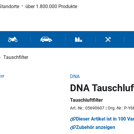
Standorte
über 1.800.000 Produkte
d Sport
Motorrad- und Rollerteile
Fahrzeugteile und Zubehör
Verbrauchsmaterial / Werk
Werkzeuge / 
Tauschfilter
DNA
DNA Tauschluft
Tauschluftfilter
Art.-Nr.: 05690607
Org.-Nr.: P-Y
Dieser Artikel ist in 100 Va
Zubehör anzeigen