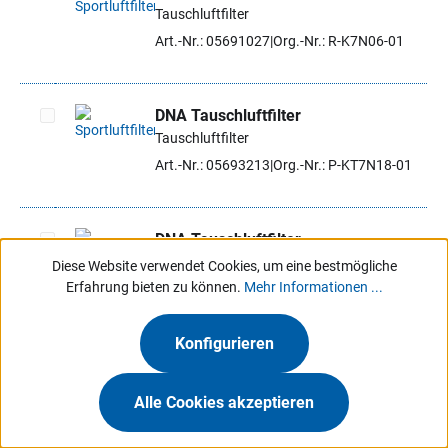
Tauschluftfilter
Artikel auswählen
Art.-Nr.: 05691027
Org.-Nr.: R-K7N06-01
DNA Tauschluftfilter
Tauschluftfilter
Artikel auswählen
Art.-Nr.: 05693213
Org.-Nr.: P-KT7N18-01
DNA Tauschluftfilter
Tauschluftfilter
Diese Website verwendet Cookies, um eine bestmögliche
Artikel auswählen
Erfahrung bieten zu können.
Mehr Informationen ...
Art.-Nr.: 05693556
Org.-Nr.: R-RE4E24-01
Konfigurieren
Ausverkauft
DNA Tauschluftfilter
Alle Cookies akzeptieren
Artikel auswählen
Tauschluftfilter
Art.-Nr.: 05692371
Org.-Nr.: R-S2MX11-0R