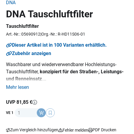
DNA
DNA Tauschluftfilter
Tauschluftfilter
Art.-Nr.: 05690912
Org.-Nr.: R-HD11S06-01
Dieser Artikel ist in 100 Varianten erhältlich.
Zubehör anzeigen
Waschbarer und wiederverwendbarer Hochleistungs-
Tauschluftfilter,
konzipiert für den Straßen-, Leistungs-
und Renneinsatz
.
Durch die FCd (Full Contour design) Technology wird die
Mehr lesen
gesamte Fläche des Luftfilterkasteneinlasses als
Filtermedium genutzt. Dadurch vergrößert sich der
UVP 81,85 €
Filterbereich zwischen 20-80 %, der Luftstrom wird erhöht
Anzahl
VE 1
und die Leistung des Motors somit gesteigert. Mit dem
erhöhten Luftdurchlass wird zusätzlich der
Benzinverbrauch reduziert.
Zum Vergleich hinzufügen
PDF Drucken
Fehler melden