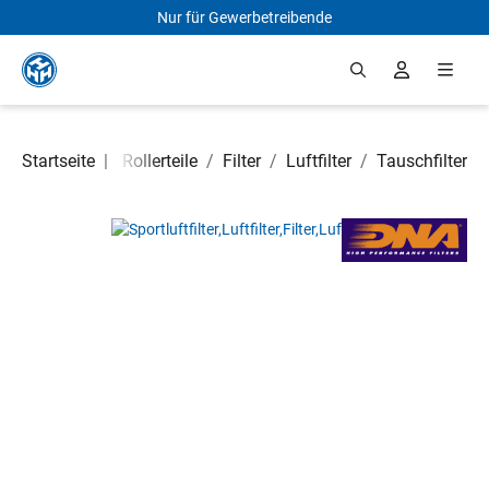
Nur für Gewerbetreibende
Zum Hauptinhalt springen
Motorrad- und Rollerteile
Startseite
|
/
Filter
/
Luftfilter
/
Tauschfilter
Bildergalerie überspringen