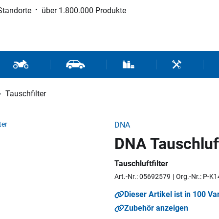
Standorte
über 1.800.000 Produkte
d Sport
Motorrad- und Rollerteile
Fahrzeugteile und Zubehör
Verbrauchsmaterial / Werk
Werkzeuge / 
Tauschfilter
DNA
DNA Tauschluft
Tauschluftfilter
Art.-Nr.: 05692579
Org.-Nr.: P-K
Dieser Artikel ist in 100 Va
Zubehör anzeigen