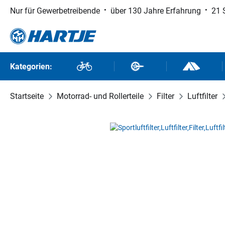
Nur für Gewerbetreibende
über 130 Jahre Erfahrung
21 
 Hauptinhalt springen
Zur Suche springen
Zur Hauptnavigation springen
Kategorien:
Fahrräder
Fahrradteile
Outdoor un
Startseite
Motorrad- und Rollerteile
Filter
Luftfilter
Bildergalerie überspringen