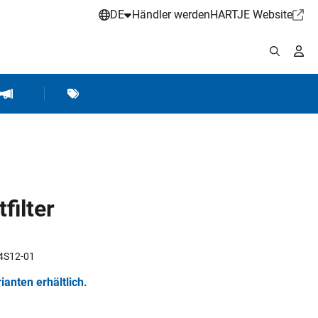
DE
Händler werden
HARTJE Website
stattbedarf
Werkstattausrüstung
Marken
Hartje Marketing
filter
14S12-01
rianten erhältlich.