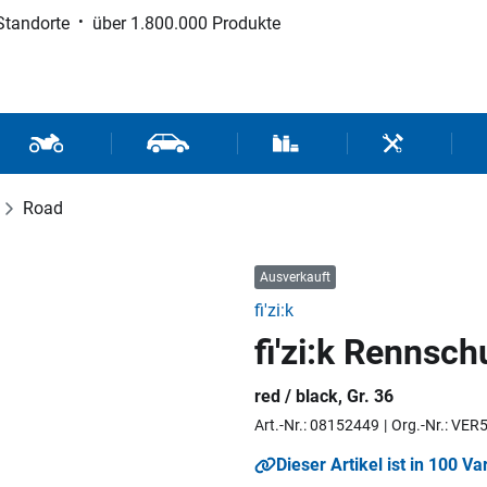
Standorte
über 1.800.000 Produkte
d Sport
Motorrad- und Rollerteile
Fahrzeugteile und Zubehör
Verbrauchsmaterial / Werk
Werkzeuge / 
Road
Ausverkauft
fi'zi:k
fi'zi:k Rennsc
red / black, Gr. 36
Art.-Nr.: 08152449
Org.-Nr.: VE
Dieser Artikel ist in 100 Va