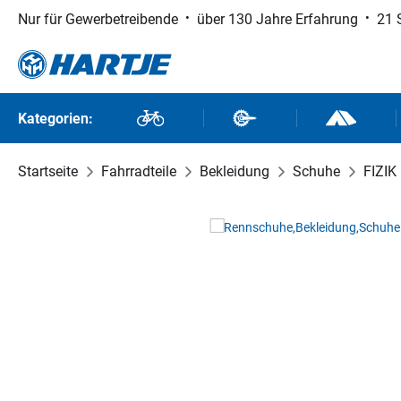
Nur für Gewerbetreibende
über 130 Jahre Erfahrung
21 
 Hauptinhalt springen
Zur Suche springen
Zur Hauptnavigation springen
Kategorien:
Fahrräder
Fahrradteile
Outdoor un
Startseite
Fahrradteile
Bekleidung
Schuhe
FIZIK
Bildergalerie überspringen