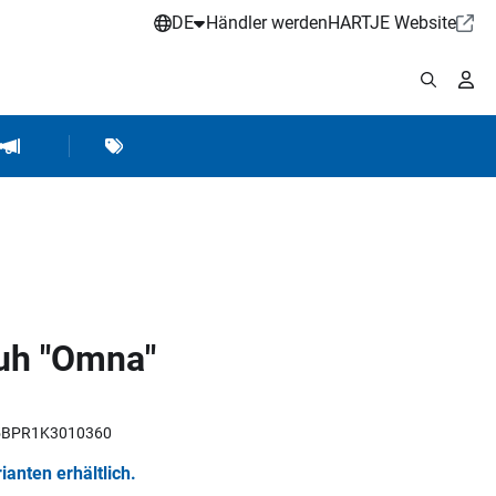
DE
Händler werden
HARTJE Website
stattbedarf
Werkstattausrüstung
Marken
Hartje Marketing
huh "Omna"
R5BPR1K3010360
rianten erhältlich.