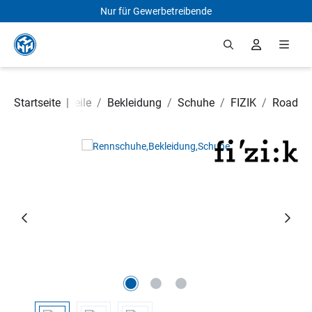
Nur für Gewerbetreibende
Zum Hauptinhalt springen
Startseite
Fahrradteile
|
/
Bekleidung
/
Schuhe
/
FIZIK
/
Road
Bildergalerie überspringen