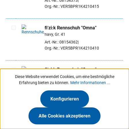
Art.-Nr.: 08154373
Org.-Nr.: VER5BPR1K4210415
fi'zi:k Rennschuh "Omna"
navy, Gr. 41
Artikel auswählen
Art.-Nr.: 08154362
Org.-Nr.: VER5BPR1K4210410
fi'zi:k Rennschuh "Omna"
navy, Gr. 42,5
Diese Website verwendet Cookies, um eine bestmögliche
Artikel auswählen
Erfahrung bieten zu können.
Mehr Informationen ...
Art.-Nr.: 08154395
Org.-Nr.: VER5BPR1K4210425
Konfigurieren
fi'zi:k Rennschuh "Omna"
Alle Cookies akzeptieren
navy, Gr. 42
Artikel auswählen
Art.-Nr.: 08154384