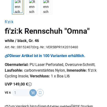
fi'zi:k
fi'zi:k Rennschuh "Omna"
white / black, Gr. 46
Art.-Nr.: 08152407
Org.-Nr.: VER5BPR1K2010460
Dieser Artikel ist in 100 Varianten erhältlich.
Obermaterial:
PU Laser Perforated, Overcurve-Schnitt,
Laufsohle:
carbonverstärktes Nylon,
Innensohle:
fi'zi:k
Cycling Insole,
Verschluss:
1 x Boa LI6
UVP 149,00 €
Anzahl
VE 6
Zum Vergleich hinzufügen
PDF Drucken
Fehler melden