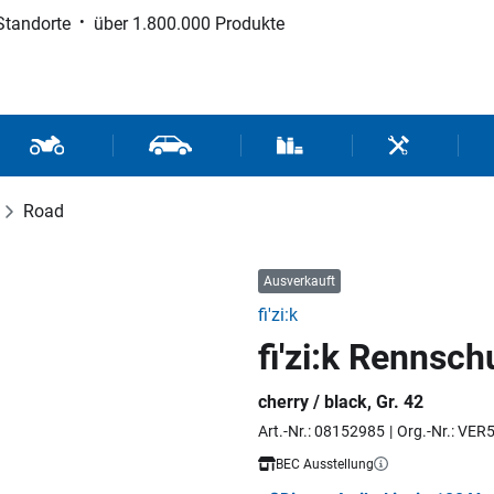
Standorte
über 1.800.000 Produkte
d Sport
Motorrad- und Rollerteile
Fahrzeugteile und Zubehör
Verbrauchsmaterial / Werk
Werkzeuge / 
Road
Ausverkauft
fi'zi:k
fi'zi:k Rennsc
cherry / black, Gr. 42
Art.-Nr.: 08152985
Org.-Nr.: VE
BEC Ausstellung