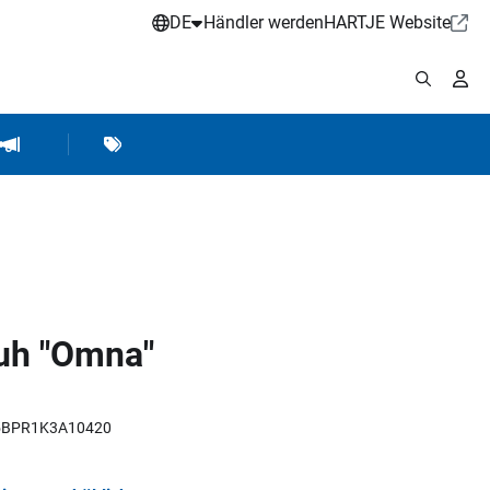
DE
Händler werden
HARTJE Website
stattbedarf
Werkstattausrüstung
Marken
Hartje Marketing
huh "Omna"
R5BPR1K3A10420