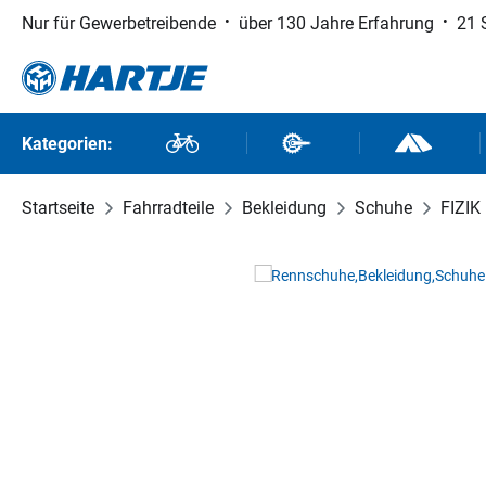
Nur für Gewerbetreibende
über 130 Jahre Erfahrung
21 
 Hauptinhalt springen
Zur Suche springen
Zur Hauptnavigation springen
Kategorien:
Fahrräder
Fahrradteile
Outdoor un
Startseite
Fahrradteile
Bekleidung
Schuhe
FIZIK
Bildergalerie überspringen