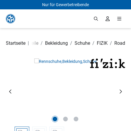
Nur für Gewerbetreibende
Zum Hauptinhalt springen
Startseite
Fahrradteile
|
/
Bekleidung
/
Schuhe
/
FIZIK
/
Road
Bildergalerie überspringen