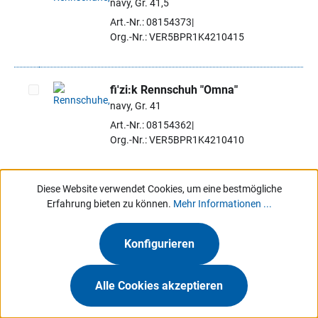
navy, Gr. 41,5
Artikel auswählen
Art.-Nr.: 08154373
Org.-Nr.: VER5BPR1K4210415
fi'zi:k Rennschuh "Omna"
navy, Gr. 41
Artikel auswählen
Art.-Nr.: 08154362
Org.-Nr.: VER5BPR1K4210410
Diese Website verwendet Cookies, um eine bestmögliche
fi'zi:k Rennschuh "Omna"
Erfahrung bieten zu können.
Mehr Informationen ...
navy, Gr. 42,5
Artikel auswählen
Art.-Nr.: 08154395
Org.-Nr.: VER5BPR1K4210425
Konfigurieren
Alle Cookies akzeptieren
fi'zi:k Rennschuh "Omna"
navy, Gr. 42