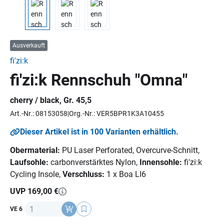
Ausverkauft
fi'zi:k
fi'zi:k Rennschuh "Omna"
cherry / black, Gr. 45,5
Art.-Nr.: 08153058
Org.-Nr.: VER5BPR1K3A10455
Dieser Artikel ist in 100 Varianten erhältlich.
Obermaterial:
PU Laser Perforated, Overcurve-Schnitt,
Laufsohle:
carbonverstärktes Nylon,
Innensohle:
fi'zi:k
Cycling Insole,
Verschluss:
1 x Boa LI6
UVP 169,00 €
Anzahl
VE 6