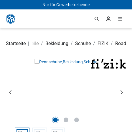
Nur für Gewerbetreibende
Zum Hauptinhalt springen
Startseite
Fahrradteile
|
/
Bekleidung
/
Schuhe
/
FIZIK
/
Road
Bildergalerie überspringen