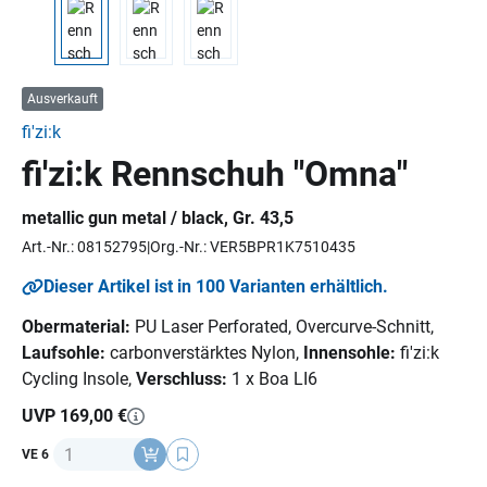
Ausverkauft
fi'zi:k
fi'zi:k Rennschuh "Omna"
metallic gun metal / black, Gr. 43,5
Art.-Nr.: 08152795
Org.-Nr.: VER5BPR1K7510435
Dieser Artikel ist in 100 Varianten erhältlich.
Obermaterial:
PU Laser Perforated, Overcurve-Schnitt,
Laufsohle:
carbonverstärktes Nylon,
Innensohle:
fi'zi:k
Cycling Insole,
Verschluss:
1 x Boa LI6
UVP 169,00 €
Anzahl
VE 6