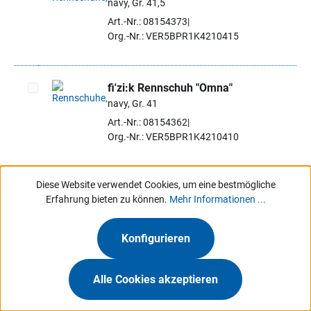
navy, Gr. 41,5
Artikel auswählen
Art.-Nr.: 08154373
Org.-Nr.: VER5BPR1K4210415
fi'zi:k Rennschuh "Omna"
navy, Gr. 41
Artikel auswählen
Art.-Nr.: 08154362
Org.-Nr.: VER5BPR1K4210410
Diese Website verwendet Cookies, um eine bestmögliche
fi'zi:k Rennschuh "Omna"
Erfahrung bieten zu können.
Mehr Informationen ...
navy, Gr. 42,5
Artikel auswählen
Art.-Nr.: 08154395
Org.-Nr.: VER5BPR1K4210425
Konfigurieren
Alle Cookies akzeptieren
fi'zi:k Rennschuh "Omna"
navy, Gr. 42