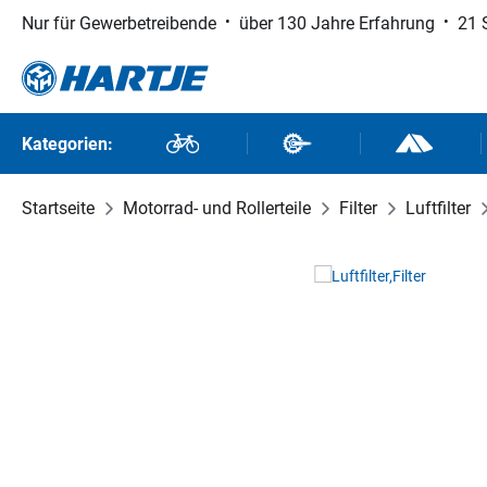
Nur für Gewerbetreibende
über 130 Jahre Erfahrung
21 
 Hauptinhalt springen
Zur Suche springen
Zur Hauptnavigation springen
Kategorien:
Fahrräder
Fahrradteile
Outdoor un
Startseite
Motorrad- und Rollerteile
Filter
Luftfilter
Bildergalerie überspringen