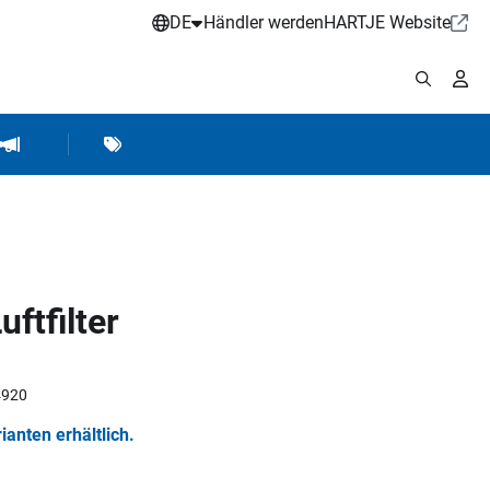
DE
Händler werden
HARTJE Website
stattbedarf
Werkstattausrüstung
Marken
Hartje Marketing
ftfilter
4920
rianten erhältlich.