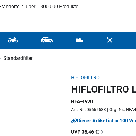
Standorte
über 1.800.000 Produkte
d Sport
Motorrad- und Rollerteile
Fahrzeugteile und Zubehör
Verbrauchsmaterial / Werk
Werkzeuge / 
Standardfilter
HIFLOFILTRO
HIFLOFILTRO Lu
HFA-4920
Art.-Nr.: 05665583
Org.-Nr.: HFA
Dieser Artikel ist in 100 Va
UVP 36,46 €