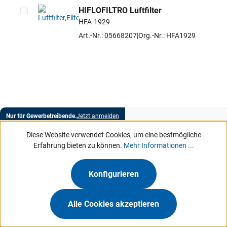
HIFLOFILTRO Luftfilter
HFA-1929
Artikel auswählen
Art.-Nr.: 05668207
Org.-Nr.: HFA1929
Nur für Gewerbetreibende.
Jetzt anmelden
Über Hartje
Diese Website verwendet Cookies, um eine bestmögliche
Erfahrung bieten zu können.
Mehr Informationen ...
Marken
Konfigurieren
Services
Alle Cookies akzeptieren
MeinHartje