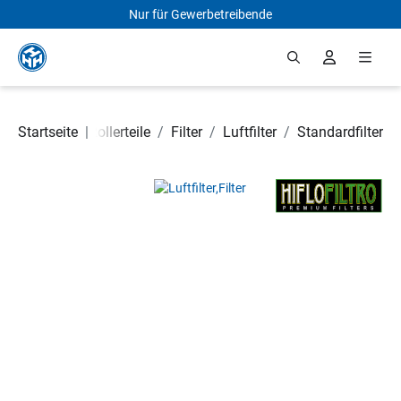
Nur für Gewerbetreibende
Zum Hauptinhalt springen
Motorrad- und Rollerteile
Startseite
|
/
Filter
/
Luftfilter
/
Standardfilter
Bildergalerie überspringen