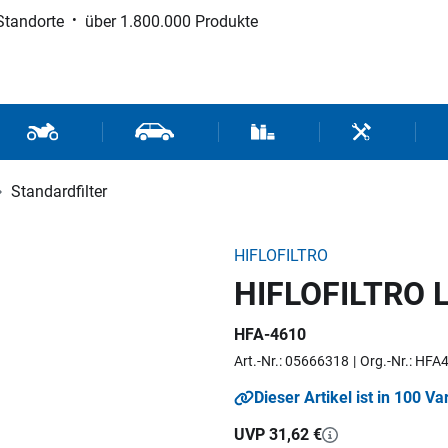
Standorte
über 1.800.000 Produkte
d Sport
Motorrad- und Rollerteile
Fahrzeugteile und Zubehör
Verbrauchsmaterial / Werk
Werkzeuge / 
Standardfilter
HIFLOFILTRO
HIFLOFILTRO Lu
HFA-4610
Art.-Nr.: 05666318
Org.-Nr.: HFA
Dieser Artikel ist in 100 Va
UVP 31,62 €