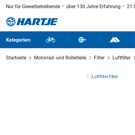
Nur für Gewerbetreibende
über 130 Jahre Erfahrung
21 
 Hauptinhalt springen
Zur Suche springen
Zur Hauptnavigation springen
Kategorien:
Fahrräder
Fahrradteile
Outdoor un
Startseite
Motorrad- und Rollerteile
Filter
Luftfilter
Bildergalerie überspringen