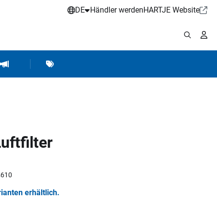
DE
Händler werden
HARTJE Website
stattbedarf
Werkstattausrüstung
Marken
Hartje Marketing
ftfilter
4610
rianten erhältlich.