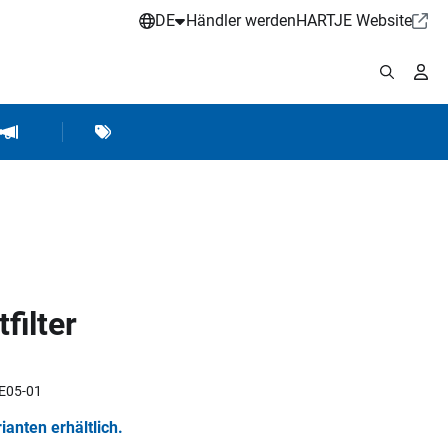
DE
Händler werden
HARTJE Website
stattbedarf
Werkstattausrüstung
Marken
Hartje Marketing
filter
4E05-01
rianten erhältlich.