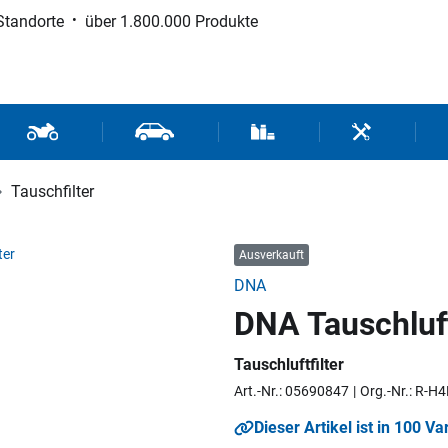
Standorte
über 1.800.000 Produkte
d Sport
Motorrad- und Rollerteile
Fahrzeugteile und Zubehör
Verbrauchsmaterial / Werk
Werkzeuge / 
Tauschfilter
Ausverkauft
DNA
DNA Tauschluft
Tauschluftfilter
Art.-Nr.: 05690847
Org.-Nr.: R-H
Dieser Artikel ist in 100 Va