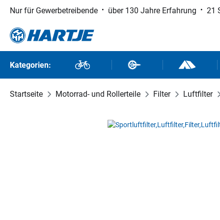
Nur für Gewerbetreibende
über 130 Jahre Erfahrung
21 
 Hauptinhalt springen
Zur Suche springen
Zur Hauptnavigation springen
Kategorien:
Fahrräder
Fahrradteile
Outdoor un
Startseite
Motorrad- und Rollerteile
Filter
Luftfilter
Bildergalerie überspringen