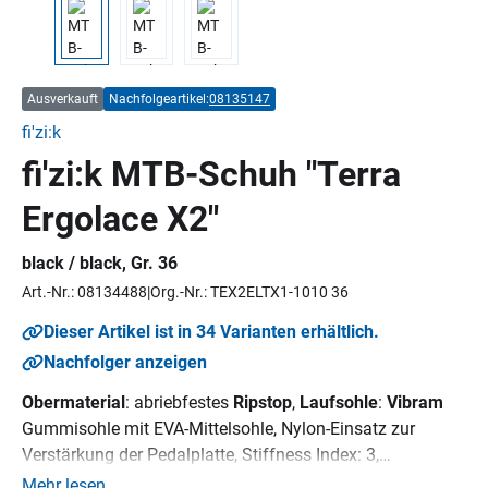
Ausverkauft
Nachfolgeartikel:
08135147
fi'zi:k
fi'zi:k MTB-Schuh "Terra
Ergolace X2"
black / black, Gr. 36
Art.-Nr.: 08134488
Org.-Nr.: TEX2ELTX1-1010 36
Dieser Artikel ist in 34 Varianten erhältlich.
Nachfolger anzeigen
Obermaterial
: abriebfestes
Ripstop
,
Laufsohle
:
Vibram
Gummisohle mit EVA-Mittelsohle, Nylon-Einsatz zur
Verstärkung der Pedalplatte, Stiffness Index: 3,
Innensohle
: fizik Cycling Insole,
Verschluss:
Mehr lesen