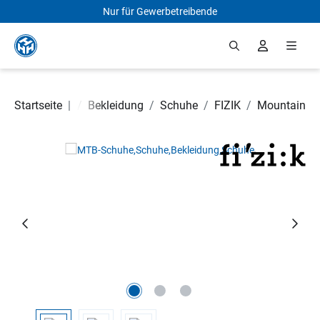
Nur für Gewerbetreibende
Zum Hauptinhalt springen
Fahrradteile
Startseite
|
/
Bekleidung
/
Schuhe
/
FIZIK
/
Mountain
Bildergalerie überspringen