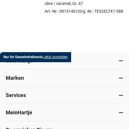
olive / caramel, Gr. 47
Art.-Nr.: 08131401
Org.-Nr.: TEX2ELTX1-5886 
Nur für Gewerbetreibende.
Jetzt anmelden
Über Hartje
Marken
Services
MeinHartje