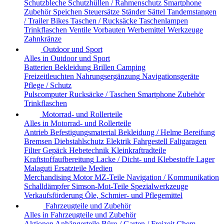
Schutzbleche
Schutzhüllen / Rahmenschutz
Smartphone
Zubehör
Speichen
Steuersätze
Ständer
Sättel
Tandemstangen
/ Trailer Bikes
Taschen / Rucksäcke
Taschenlampen
Trinkflaschen
Ventile
Vorbauten
Werbemittel
Werkzeuge
Zahnkränze
Outdoor und Sport
Alles in Outdoor und Sport
Batterien
Bekleidung
Brillen
Camping
Freizeitleuchten
Nahrungsergänzung
Navigationsgeräte
Pflege / Schutz
Pulscomputer
Rucksäcke / Taschen
Smartphone Zubehör
Trinkflaschen
Motorrad- und Rollerteile
Alles in Motorrad- und Rollerteile
Antrieb
Befestigungsmaterial
Bekleidung / Helme
Bereifung
Bremsen
Diebstahlschutz
Elektrik
Fahrgestell
Faltgaragen
Filter
Gepäck
Hebetechnik
Kleinkraftradteile
Kraftstoffaufbereitung
Lacke / Dicht- und Klebestoffe
Lager
Malaguti Ersatzteile
Medien
Merchandising
Motor
MZ-Teile
Navigation / Kommunikation
Schalldämpfer
Simson-Mot-Teile
Spezialwerkzeuge
Verkaufsförderung
Öle, Schmier- und Pflegemittel
Fahrzeugteile und Zubehör
Alles in Fahrzeugteile und Zubehör
Aktionen
Anhängerteile
Büro / Garten / Freizeit
Chem.-