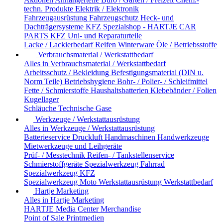
techn. Produkte
Elektrik / Elektronik
Fahrzeugausrüstung
Fahrzeugschutz
Heck- und
Dachträgersysteme
KFZ Spezialshop - HARTJE CAR
PARTS
KFZ Uni- und Reparaturteile
Lacke / Lackierbedarf
Reifen
Winterware
Öle / Betriebsstoffe
Verbrauchsmaterial / Werkstattbedarf
Alles in Verbrauchsmaterial / Werkstattbedarf
Arbeitsschutz / Bekleidung
Befestigungsmaterial (DIN u.
Norm Teile)
Betriebshygiene
Bohr- / Polier- / Schleifmittel
Fette / Schmierstoffe
Haushaltsbatterien
Klebebänder / Folien
Kugellager
Schläuche
Technische Gase
Werkzeuge / Werkstattausrüstung
Alles in Werkzeuge / Werkstattausrüstung
Batterieservice
Druckluft
Handmaschinen
Handwerkzeuge
Mietwerkzeuge und Leihgeräte
Prüf- / Messtechnik
Reifen- / Tankstellenservice
Schmierstoffgeräte
Spezialwerkzeug Fahrrad
Spezialwerkzeug KFZ
Spezialwerkzeug Moto
Werkstattausrüstung
Werkstattbedarf
Hartje Marketing
Alles in Hartje Marketing
HARTJE Media Center
Merchandise
Point of Sale
Printmedien