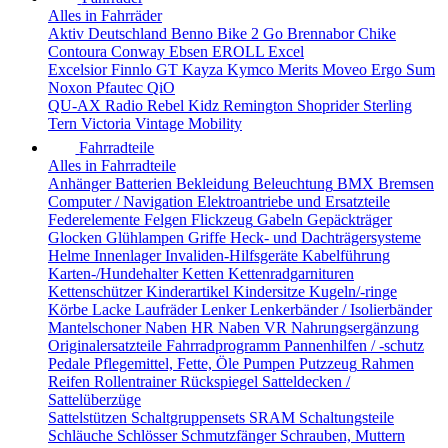
Alles in Fahrräder
Aktiv Deutschland
Benno
Bike 2 Go
Brennabor
Chike
Contoura
Conway
Ebsen
EROLL
Excel
Excelsior
Finnlo
GT
Kayza
Kymco
Merits
Moveo Ergo Sum
Noxon
Pfautec
QiO
QU-AX
Radio
Rebel Kidz
Remington
Shoprider
Sterling
Tern
Victoria
Vintage Mobility
Fahrradteile
Alles in Fahrradteile
Anhänger
Batterien
Bekleidung
Beleuchtung
BMX
Bremsen
Computer / Navigation
Elektroantriebe und Ersatzteile
Federelemente
Felgen
Flickzeug
Gabeln
Gepäckträger
Glocken
Glühlampen
Griffe
Heck- und Dachträgersysteme
Helme
Innenlager
Invaliden-Hilfsgeräte
Kabelführung
Karten-/Hundehalter
Ketten
Kettenradgarnituren
Kettenschützer
Kinderartikel
Kindersitze
Kugeln/-ringe
Körbe
Lacke
Laufräder
Lenker
Lenkerbänder / Isolierbänder
Mantelschoner
Naben HR
Naben VR
Nahrungsergänzung
Originalersatzteile Fahrradprogramm
Pannenhilfen / -schutz
Pedale
Pflegemittel, Fette, Öle
Pumpen
Putzzeug
Rahmen
Reifen
Rollentrainer
Rückspiegel
Satteldecken /
Sattelüberzüge
Sattelstützen
Schaltgruppensets SRAM
Schaltungsteile
Schläuche
Schlösser
Schmutzfänger
Schrauben, Muttern